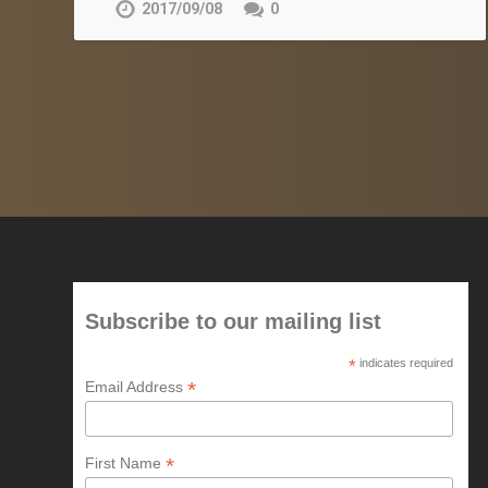
2017/09/08
0
Subscribe to our mailing list
*
indicates required
*
Email Address
*
First Name