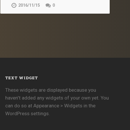
2016/11/15
0
TEXT WIDGET
These widgets are displayed because you
haven't added any widgets of your own yet. You
can do so at Appearance > Widgets in the
WordPress settings.