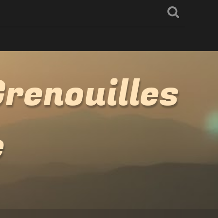
renouilles
e