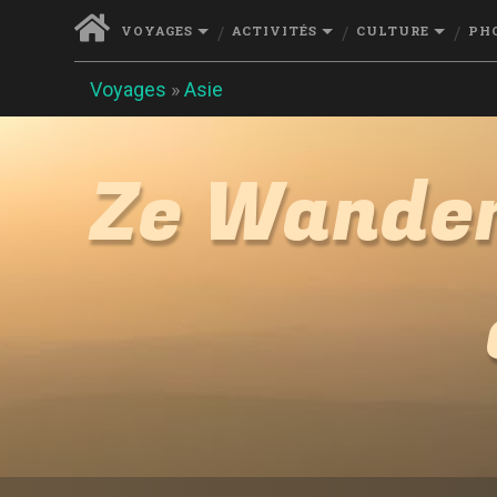
VOYAGES
ACTIVITÉS
CULTURE
PH
Voyages
»
Asie
Ze Wander