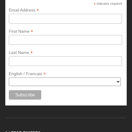
*
indicates required
*
Email Address
*
First Name
*
Last Name
*
English / Francais