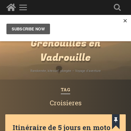
Ze Wandering Frogs -
Grenouilles en
Vadrouille
Randonnée, kitesurf, plongée – Voyage d’aventure
TAG
Croisieres
Itinéraire de 5 jours en moto