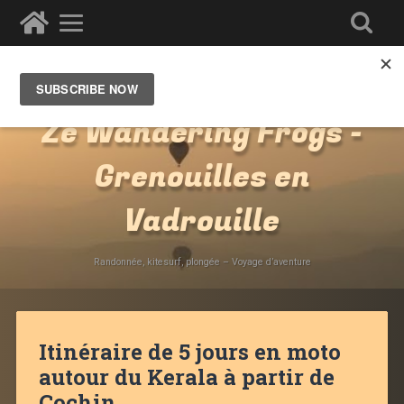
Voyages
»
Asie
»
Inde
»
Kerala
»
Cochin
Ze Wandering Frogs -
Grenouilles en
Vadrouille
Randonnée, kitesurf, plongée – Voyage d’aventure
Itinéraire de 5 jours en moto
autour du Kerala à partir de
Cochin