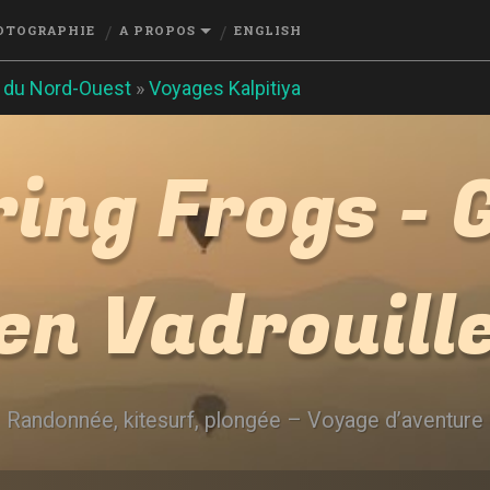
OTOGRAPHIE
A PROPOS
ENGLISH
 du Nord-Ouest
»
Voyages Kalpitiya
ing Frogs - G
en Vadrouill
Randonnée, kitesurf, plongée – Voyage d’aventure