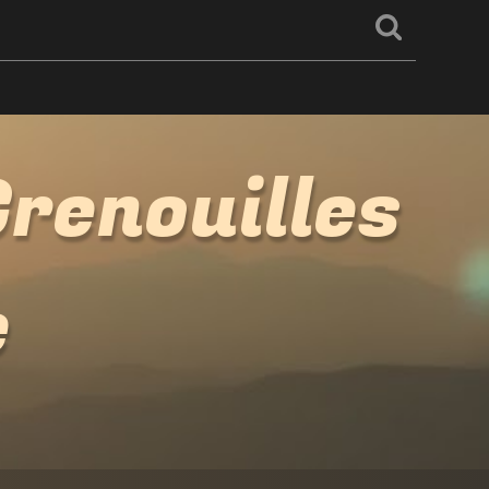
renouilles
e