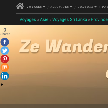
VOYAGES
ACTIVITÉS
CULTURE
PH
Voyages
»
Asie
»
Voyages Sri Lanka
»
Province
0
Shares
Ze Wander